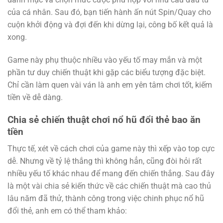
của cá nhân. Sau đó, bạn tiến hành ấn nút Spin/Quay cho
cuộn khởi động và đợi đến khi dừng lại, công bố kết quả là
xong.
Game này phụ thuộc nhiều vào yếu tố may mắn và một
phần tư duy chiến thuật khi gặp các biểu tượng đặc biệt.
Chỉ cần làm quen vài ván là anh em yên tâm chơi tốt, kiếm
tiền về dễ dàng.
Chia sẻ chiến thuật chơi nổ hũ đổi thẻ bao ăn
tiền
Thực tế, xét về cách chơi của game này thì xếp vào top cực
dễ. Nhưng về tỷ lệ thắng thì không hẳn, cũng đòi hỏi rất
nhiều yếu tố khác nhau để mang đến chiến thắng. Sau đây
là một vài chia sẻ kiến thức về các chiến thuật mà cao thủ
lâu năm đã thử, thành công trong việc chinh phục nổ hũ
đổi thẻ, anh em có thể tham khảo: