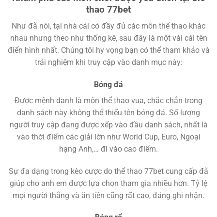
thao 77bet
Như đã nói, tại nhà cái có đầy đủ các môn thể thao khác
nhau nhưng theo như thống kê, sau đây là một vài cái tên
điển hình nhất. Chúng tôi hy vọng bạn có thể tham khảo và
trải nghiệm khi truy cập vào danh mục này:
Bóng đá
Được mệnh danh là môn thể thao vua, chắc chắn trong
danh sách này không thể thiếu tên bóng đá. Số lượng
người truy cập đang được xếp vào đầu danh sách, nhất là
vào thời điểm các giải lớn như World Cup, Euro, Ngoại
hạng Anh,… đi vào cao điểm.
Sự đa dạng trong kèo cược do thể thao 77bet cung cấp đã
giúp cho anh em được lựa chọn tham gia nhiều hơn. Tỷ lệ
mọi người thắng và ăn tiền cũng rất cao, đáng ghi nhận.