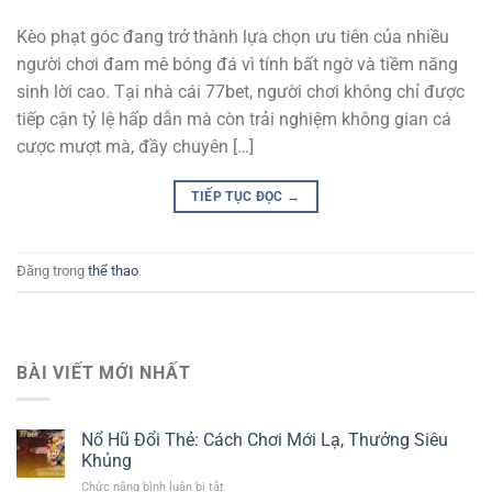
Kèo phạt góc đang trở thành lựa chọn ưu tiên của nhiều
người chơi đam mê bóng đá vì tính bất ngờ và tiềm năng
sinh lời cao. Tại nhà cái 77bet, người chơi không chỉ được
tiếp cận tỷ lệ hấp dẫn mà còn trải nghiệm không gian cá
cược mượt mà, đầy chuyên […]
TIẾP TỤC ĐỌC
→
Đăng trong
thể thao
BÀI VIẾT MỚI NHẤT
Nổ Hũ Đổi Thẻ: Cách Chơi Mới Lạ, Thưởng Siêu
Khủng
Chức năng bình luận bị tắt
ở