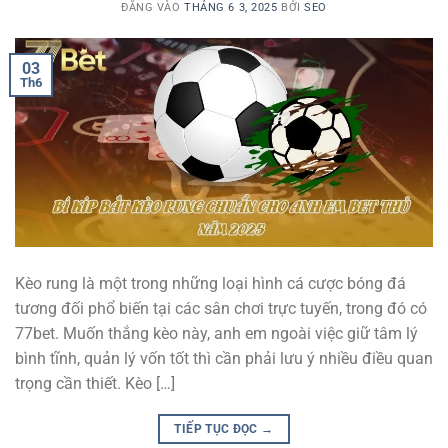
ĐĂNG VÀO
THÁNG 6 3, 2025
BỞI
SEO
03
Th6
Kèo rung là một trong những loại hình cá cược bóng đá
tương đối phổ biến tại các sân chơi trực tuyến, trong đó có
77bet. Muốn thắng kèo này, anh em ngoài việc giữ tâm lý
bình tĩnh, quản lý vốn tốt thì cần phải lưu ý nhiều điều quan
trọng cần thiết. Kèo […]
TIẾP TỤC ĐỌC
→