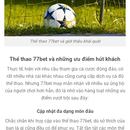
Thể thao 77bet và giới thiệu khái quát
Thể thao 77bet và những ưu điểm hút khách
Thực tế, hiện với nhu cầu tham gia cá cược đông đảo, có
rất nhiều nhà cái khác nhau cũng cung cấp dịch vụ cá độ
thể thao. Nhưng 77bet may mắn nhận về nhiều sự ủng hộ
của người chơi hơn hẳn, đó là nhờ vào hàng loạt những ưu
điểm vượt trội sau đây:
Cập nhật đa dạng môn đấu
Chắc chắn khi truy cập vào thể thao 77bet, dù sở thích của
bạn là gì cũng đều có để phục vụ. Tất tần tật các môn thể