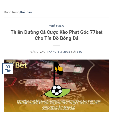
Đăng trong
thể thao
THỂ THAO
Thiên Đường Cá Cược Kèo Phạt Góc 77bet
Cho Tín Đồ Bóng Đá
ĐĂNG VÀO
THÁNG 6 3, 2025
BỞI
SEO
03
Th6