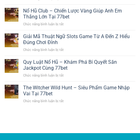
Nổ
Hũ
Nổ Hũ Club – Chiến Lược Vàng Giúp Anh Em
Đổi
Thắng Lớn Tại 77bet
Thẻ:
Chức năng bình luận bị tắt
ở
Cách
Nổ
Chơi
Hũ
Giải Mã Thuật Ngữ Slots Game Từ A Đến Z Hiểu
Mới
Club
Lạ,
Đúng Chơi Đỉnh
–
Thưởng
Chức năng bình luận bị tắt
ở
Chiến
Siêu
Giải
Lược
Khủng
Mã
Quy Luật Nổ Hũ – Khám Phá Bí Quyết Săn
Vàng
Thuật
Giúp
Jackpot Cùng 77bet
Ngữ
Anh
Chức năng bình luận bị tắt
ở
Slots
Em
Quy
Game
Thắng
Luật
The Witcher Wild Hunt – Siêu Phẩm Game Nhập
Từ
Lớn
Nổ
A
Vai Tại 77bet
Tại
Hũ
Đến
77bet
Chức năng bình luận bị tắt
ở
–
Z
The
Khám
Hiểu
Witcher
Phá
Đúng
Wild
Bí
Chơi
Hunt
Quyết
Đỉnh
–
Săn
Siêu
Jackpot
Phẩm
Cùng