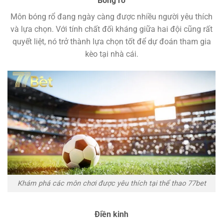
Bóng rổ
Môn bóng rổ đang ngày càng được nhiều người yêu thích
và lựa chọn. Với tính chất đối kháng giữa hai đội cũng rất
quyết liệt, nó trở thành lựa chọn tốt để dự đoán tham gia
kèo tại nhà cái.
Khám phá các môn chơi được yêu thích tại thể thao 77bet
Điền kinh