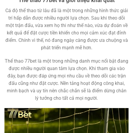
Thể thao 77bet và giới thiệu khái quát
Cá độ thể thao từ lâu đã là một trong những hình thức giải
trí hấp dẫn được nhiều người lựa chọn. Sau khi theo dõi
một trận đấu, vừa xem họ thi như thế nào, vừa dự đoán về
kết quả để đặt cược tiền khiến cho mọi cảm xúc đạt đỉnh
điểm. Chính vì thế, nó đang ngày càng được ưa chuộng và
phát triển mạnh mẽ hơn.
Thể thao 77bet là một trong những danh mục nổi bật đang
được nhiều người quan tâm lựa chọn. Khi tham gia vào
đây, bạn được đáp ứng mọi nhu cầu về theo dõi các trận
đấu cũng như đặt cược. Nền tảng hoạt động công khai,
minh bạch và uy tín nên chắc chắn sẽ là điểm dừng chân
lý tưởng cho tất cả mọi người.