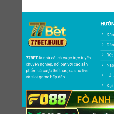
HƯỚN
Đăn
Đăn
Rút 
77BET
là nhà cái cá cược trực tuyến
chuyên nghiệp, nổi bật với các sản
Nạp
phẩm cá cược thể thao, casino live
Tải
và slot game hấp dẫn.
Đại 
Copyright 2026 ©
Flatsome Theme