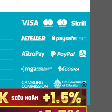
Hunt
Săn
–
Jackpot
Siêu
Cùng
Phẩm
77bet
Game
Nhập
Vai
Tại
77bet