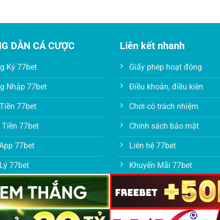
G DẪN CÁ CƯỢC
Liên kết nhanh
g Ký 77bet
Giấy phép hoạt động
g Nhập 77bet
Điều khoản, điều kiện
Tiền 77bet
Chơi có trách nhiệm
 Tiền 77bet
Chính sách bảo mật
 App 77bet
Liên hệ 77bet
Lý 77bet
Khuyến Mãi 77bet