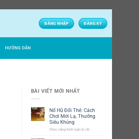
ĐĂNG NHẬP
ĐĂNG KÝ
HƯỚNG DẪN
BÀI VIẾT MỚI NHẤT
Nổ Hũ Đổi Thẻ: Cách
Chơi Mới Lạ, Thưởng
Siêu Khủng
Chức năng bình luận bị tắt
ở
Nổ