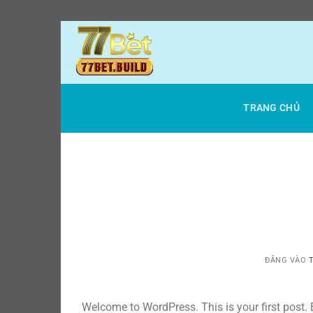
Bỏ
qua
nội
dung
TRANG CHỦ
ĐĂNG VÀO
Welcome to WordPress. This is your first post. Edi