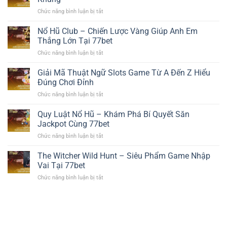
Chức năng bình luận bị tắt
ở
Nổ
Hũ
Nổ Hũ Club – Chiến Lược Vàng Giúp Anh Em
Đổi
Thắng Lớn Tại 77bet
Thẻ:
Chức năng bình luận bị tắt
ở
Cách
Nổ
Chơi
Hũ
Giải Mã Thuật Ngữ Slots Game Từ A Đến Z Hiểu
Mới
Club
Lạ,
Đúng Chơi Đỉnh
–
Thưởng
Chức năng bình luận bị tắt
ở
Chiến
Siêu
Giải
Lược
Khủng
Mã
Quy Luật Nổ Hũ – Khám Phá Bí Quyết Săn
Vàng
Thuật
Giúp
Jackpot Cùng 77bet
Ngữ
Anh
Chức năng bình luận bị tắt
ở
Slots
Em
Quy
Game
Thắng
Luật
The Witcher Wild Hunt – Siêu Phẩm Game Nhập
Từ
Lớn
Nổ
A
Vai Tại 77bet
Tại
Hũ
Đến
77bet
Chức năng bình luận bị tắt
ở
–
Z
The
Khám
Hiểu
Witcher
Phá
Đúng
Wild
Bí
Chơi
Hunt
Quyết
Đỉnh
–
Săn