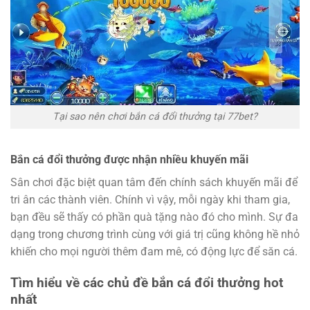
Tại sao nên chơi bắn cá đổi thưởng tại 77bet?
Bắn cá đổi thưởng được nhận nhiều khuyến mãi
Sân chơi đặc biệt quan tâm đến chính sách khuyến mãi để
tri ân các thành viên. Chính vì vậy, mỗi ngày khi tham gia,
bạn đều sẽ thấy có phần quà tặng nào đó cho mình. Sự đa
dạng trong chương trình cùng với giá trị cũng không hề nhỏ
khiến cho mọi người thêm đam mê, có động lực để săn cá.
Tìm hiểu về các chủ đề bắn cá đổi thưởng hot
nhất