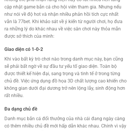
cập nhật game bắn cá cho hội viên tham gia. Nhưng nếu
như nói về độ hot và nhận nhiều phản hồi tích cực nhất
vẫn là 77bet. Khi khảo sát về ý kiến từ người chơi, họ đưa
ra những lý do khác nhau về việc sân chơi này thỏa mãn
được sở thích của mình:
Giao diện có 1-0-2
Khi vào bất kỳ trò chơi nào trong danh mục này, bạn cũng
sẽ phải bất ngờ về sự đầu tư yếu tố giao diện. Toàn bộ
được thiết kế hiện đại, sang trọng và tinh tế ở trong từng
chủ đề. Việc ứng dụng đồ họa 3D chất lượng cao khiến cho
không gian dưới đại dương trở nên lộng lẫy, sinh động hơn
rất nhiều.
Đa dạng chủ đề
Danh mục bắn cá đổi thưởng của nhà cái đang ngày càng
có thêm nhiều chủ đề mới hấp dẫn khác nhau. Chính vì vậy