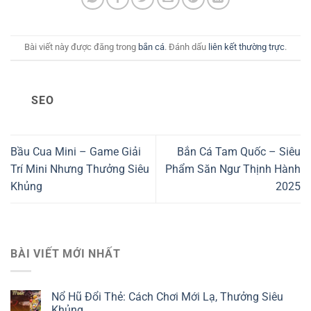
Bài viết này được đăng trong
bắn cá
. Đánh dấu
liên kết thường trực
.
SEO
Bầu Cua Mini – Game Giải
Bắn Cá Tam Quốc – Siêu
Trí Mini Nhưng Thưởng Siêu
Phẩm Săn Ngư Thịnh Hành
Khủng
2025
BÀI VIẾT MỚI NHẤT
Nổ Hũ Đổi Thẻ: Cách Chơi Mới Lạ, Thưởng Siêu
Khủng