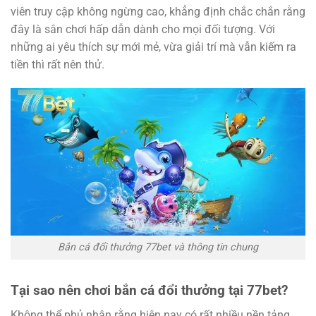
viên truy cập không ngừng cao, khẳng định chắc chắn rằng
đây là sân chơi hấp dẫn dành cho mọi đối tượng. Với
những ai yêu thích sự mới mẻ, vừa giải trí mà vẫn kiếm ra
tiền thì rất nên thử.
Bắn cá đổi thưởng 77bet và thông tin chung
Tại sao nên chơi bắn cá đổi thưởng tại 77bet?
Không thể phủ nhận rằng hiện nay có rất nhiều nền tảng