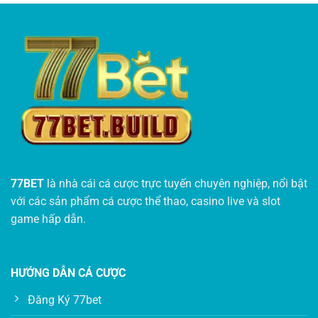
Siêu
Jackpot
Phẩm
Cùng
Game
77bet
Nhập
Vai
Tại
77bet
77BET
là nhà cái cá cược trực tuyến chuyên nghiệp, nổi bật
với các sản phẩm cá cược thể thao, casino live và slot
game hấp dẫn.
HƯỚNG DẪN CÁ CƯỢC
Đăng Ký 77bet