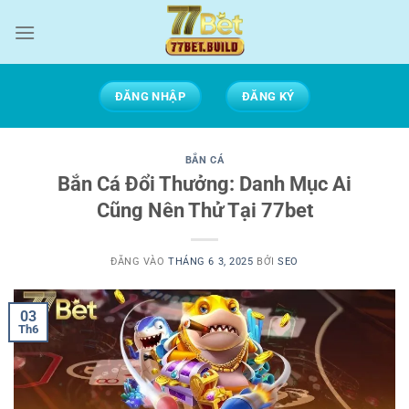
Bỏ
qua
nội
dung
ĐĂNG NHẬP
ĐĂNG KÝ
BẮN CÁ
Bắn Cá Đổi Thưởng: Danh Mục Ai
Cũng Nên Thử Tại 77bet
ĐĂNG VÀO
THÁNG 6 3, 2025
BỞI
SEO
03
Th6