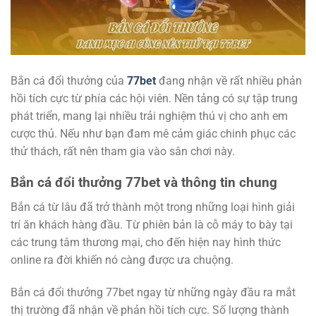
Bắn cá đổi thưởng của
77bet
đang nhận về rất nhiều phản
hồi tích cực từ phía các hội viên. Nền tảng có sự tập trung
phát triển, mang lại nhiều trải nghiệm thú vị cho anh em
cược thủ. Nếu như bạn đam mê cảm giác chinh phục các
thử thách, rất nên tham gia vào sân chơi này.
Bắn cá đổi thưởng 77bet và thông tin chung
Bắn cá từ lâu đã trở thành một trong những loại hình giải
trí ăn khách hàng đầu. Từ phiên bản là cỗ máy to bày tại
các trung tâm thương mại, cho đến hiện nay hình thức
online ra đời khiến nó càng được ưa chuộng.
Bắn cá đổi thưởng 77bet ngay từ những ngày đầu ra mắt
thị trường đã nhận về phản hồi tích cực. Số lượng thành