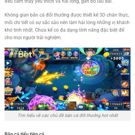
đều cảm thấy yêu thích và hài lòng, gắn bó lâu dài.
Không gian bắn cá đổi thưởng được thiết kế 3D chân thực,
mỗi chi tiết có sự sắc sảo nên làm hài lòng những vị khách
khó tính nhất. Chưa kể có đa dạng tính năng đặc biệt để
cho mọi người trải nghiệm.
Tìm hiểu về các chủ đề bắn cá đổi thưởng hot nhất
Bắn cá tiểu tiên cá